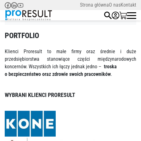
Strona główna
O nas
Kontakt
Home
/
O nas
/
Portfolio
PORTFOLIO
Klienci Proresult to małe firmy oraz średnie i duże
przedsiębiorstwa stanowiące części międzynarodowych
koncernów. Wszystkich ich łączy jednak jedno –
troska
o bezpieczeństwo oraz zdrowie swoich pracowników
.
WYBRANI KLIENCI PRORESULT