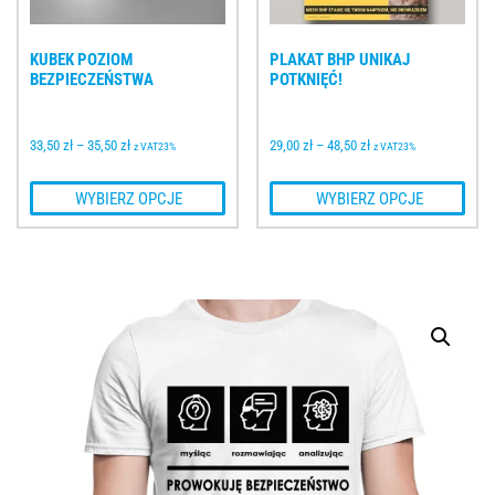
KUBEK POZIOM 
PLAKAT BHP UNIKAJ 
BEZPIECZEŃSTWA
POTKNIĘĆ!
33,50 
zł
–
35,50 
zł
29,00 
zł
–
48,50 
zł
z VAT23%
z VAT23%
 WYBIERZ OPCJE
 WYBIERZ OPCJE