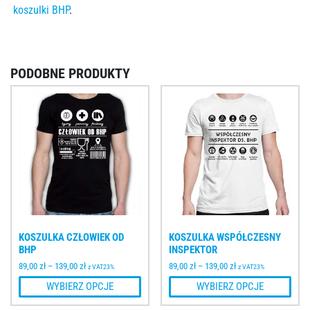
koszulki BHP
.
PODOBNE PRODUKTY
KOSZULKA CZŁOWIEK OD
KOSZULKA WSPÓŁCZESNY
BHP
INSPEKTOR
89,00
zł
–
139,00
zł
89,00
zł
–
139,00
zł
z VAT23%
z VAT23%
WYBIERZ OPCJE
WYBIERZ OPCJE