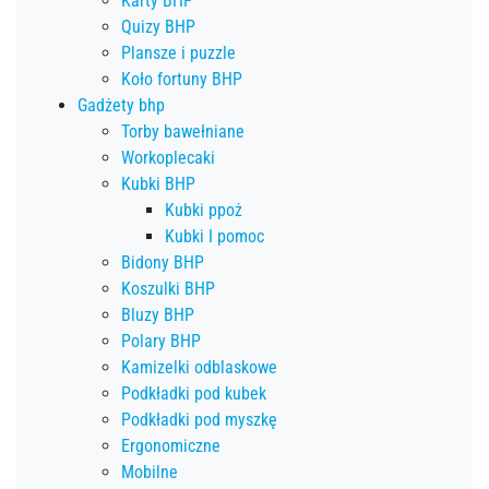
Karty BHP
Quizy BHP
Plansze i puzzle
Koło fortuny BHP
Gadżety bhp
Torby bawełniane
Workoplecaki
Kubki BHP
Kubki ppoż
Kubki I pomoc
Bidony BHP
Koszulki BHP
Bluzy BHP
Polary BHP
Kamizelki odblaskowe
Podkładki pod kubek
Podkładki pod myszkę
Ergonomiczne
Mobilne