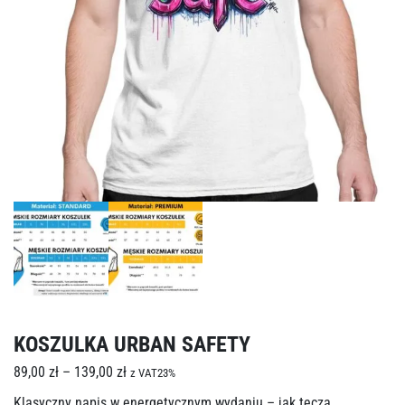
KOSZULKA URBAN SAFETY
89,00
zł
–
139,00
zł
z VAT23%
Klasyczny napis w energetycznym wydaniu – jak tęcza