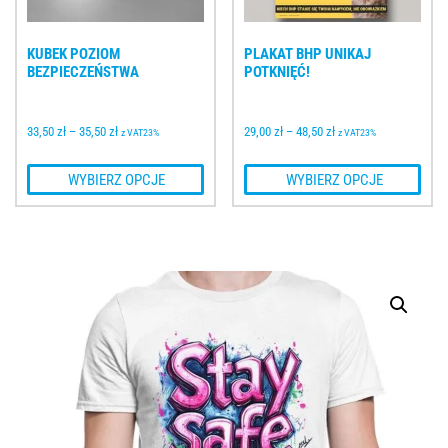
KUBEK POZIOM 
PLAKAT BHP UNIKAJ 
BEZPIECZEŃSTWA
POTKNIĘĆ!
33,50 
zł
–
35,50 
zł
29,00 
zł
–
48,50 
zł
z VAT23%
z VAT23%
 WYBIERZ OPCJE
 WYBIERZ OPCJE