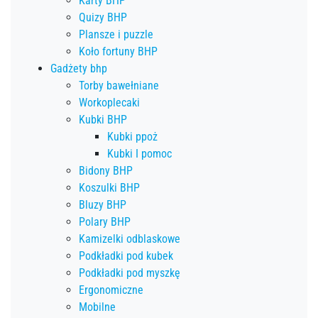
Karty BHP
Quizy BHP
Plansze i puzzle
Koło fortuny BHP
Gadżety bhp
Torby bawełniane
Workoplecaki
Kubki BHP
Kubki ppoż
Kubki I pomoc
Bidony BHP
Koszulki BHP
Bluzy BHP
Polary BHP
Kamizelki odblaskowe
Podkładki pod kubek
Podkładki pod myszkę
Ergonomiczne
Mobilne