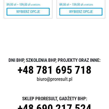
89,00
zł
–
139,00
zł
89,00
zł
–
139,00
zł
z VAT23%
z VAT23%
WYBIERZ OPCJE
WYBIERZ OPCJE
DNI BHP, SZKOLENIA BHP, PROJEKTY ORAZ INNE:
+48 781 695 718
biuro@proresult.pl
SKLEP PRORESULT, GADŻETY BHP:
+48 690 217 524