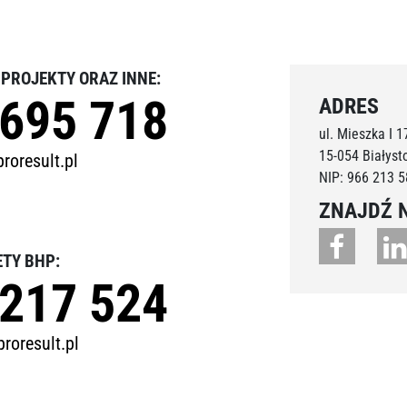
, PROJEKTY ORAZ INNE:
 695 718
ADRES
ul. Mieszka I 17
15-054 Białyst
roresult.pl
NIP: 966 213 5
ZNAJDŹ 
ETY BHP:
 217 524
roresult.pl