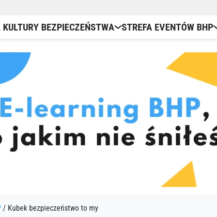
 KULTURY BEZPIECZEŃSTWA
STREFA EVENTÓW BHP
Kubki BHP
Bezpieczeństwo behawioral
Dni kultury bezpieczeństwa
Work
Kamizelki odblaskowe
Webinary bhp online
Grywalizacja BHP
Podk
Podkładki pod kubek
E-learning BHP
Szkolenia operatorów wózk
E-le
Torby bawełniane
P
/ Kubek bezpieczeństwo to my