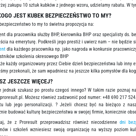
żej zakupu 10 sztuk kubków z jednego wzoru, udzielamy rabatu. W ty
KOGO JEST KUBEK
BEZPIECZEŃSTWO TO MY
?
bezpieczeństwo to my to świetna propozycja na:
ent dla pracownika służby BHP, kierownika BHP oraz specjalisty ds. b
jścia na emeryturę. Podkreśli jego prestiż i uwierz nam – nie będzie s
ent
dla każdego pracownika np. jako nagroda w konkursie pracownic
stników szkolenia okresowego BHP
kże każdy organizowany przez Ciebie dzień bezpieczeństwa lub inny e
eśmy przekonali, że sam wpadniesz na jeszcze kilka pomysłów dla kog
SZ JESZCZE WIĘCEJ?
 jednak szukasz po prostu czegoś innego? W takim razie poznaj n
proresult.pl
. Możesz również zadzwonić pod numer: +48 690 217 524
tu lub jego personalizacji. ? Jeżeli chcesz być na bieżąco z na
znie budować kulturę bezpieczeństwa w swojej firmie, koniecznie obs
aj, że z Proresult przeprowadzisz również niecodzienne
dni bez
mów i szkoleń wzniesiesz swoją organizację na wyższy poziom ku