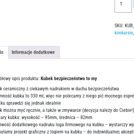
SKU:
KUB
konkursie
is
Informacje dodatkowe
ółowy opis produktu:
Kubek bezpieczeństwo to my
k ceramiczny z ciekawym nadrukiem w duchu bezpieczeństwa
mność kubka to 330 ml, więc nie polecamy z niego pić mocnego espr
tku sprawdzi się jednak idealnie
k można myć ręcznie, a także w zmywarce (decyzja należy do Ciebie!
ary kubka: wysokość – 95mm, średnica – 82mm
iwość dodatkowego nadruku loga firmowego na kubku – wystarczy wyb
syłamy projekt graficzny z logiem na kubku – do indywidualnej akcepta