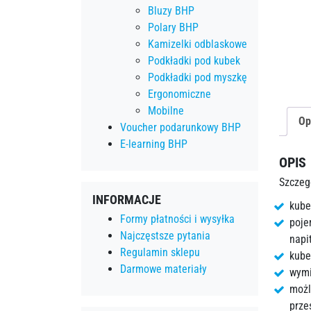
Bluzy BHP
Polary BHP
Kamizelki odblaskowe
Podkładki pod kubek
Podkładki pod myszkę
Ergonomiczne
Mobilne
Op
Voucher podarunkowy BHP
E-learning BHP
OPIS
Szczeg
INFORMACJE
kube
Formy płatności i wysyłka
poje
Najczęstsze pytania
napi
Regulamin sklepu
kube
Darmowe materiały
wymi
możl
prze