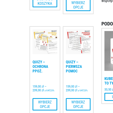
współp
 WYBIERZ 
KOSZYKA
OPCJE
PODO
QUIZY – 
QUIZY – 
OCHRONA 
PIERWSZA 
PPOŻ.
POMOC
KUBE
TO T
159,00 
zł
–
159,00 
zł
–
33,50
239,00 
zł
239,00 
zł
z VAT23%
z VAT23%
 WYBIERZ 
 WYBIERZ 
OPCJE
OPCJE