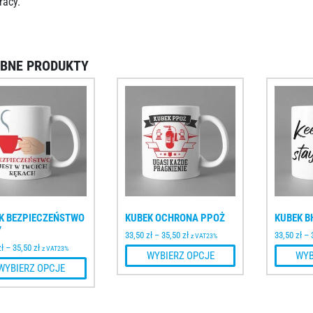
racy.
BNE PRODUKTY
K BEZPIECZEŃSTWO
KUBEK OCHRONA PPOŻ
KUBEK B
Y
33,50
zł
–
35,50
zł
33,50
zł
–
z VAT23%
zł
–
35,50
zł
z VAT23%
WYBIERZ OPCJE
WYB
WYBIERZ OPCJE