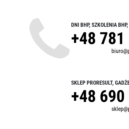
DNI BHP, SZKOLENIA BHP
+48 781
biuro@p
SKLEP PRORESULT, GADŻ
+48 690
sklep@p