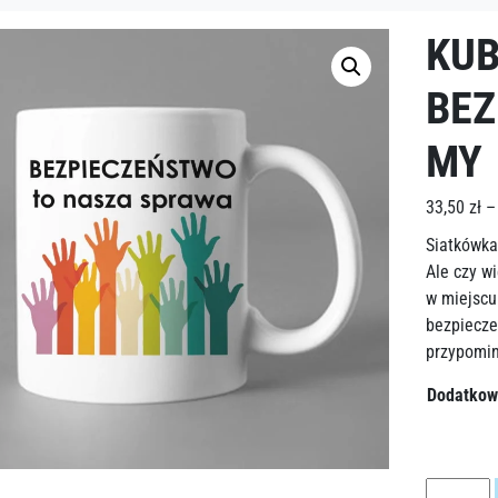
KU
BEZ
MY
33,50
zł
–
Siatkówka
Ale czy w
w miejscu
bezpiecze
przypomin
Dodatkow