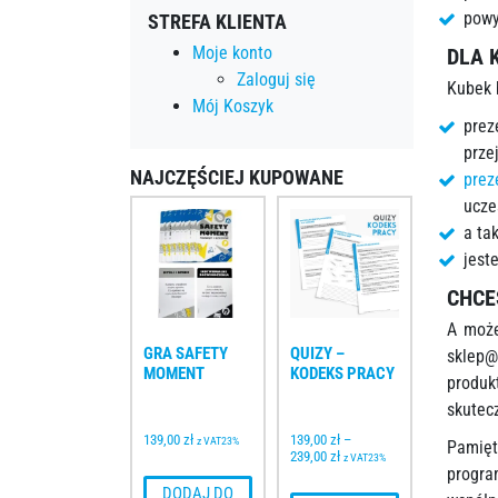
powy
STREFA KLIENTA
Moje konto
DLA 
Zaloguj się
Kubek 
Mój Koszyk
prez
prze
NAJCZĘŚCIEJ KUPOWANE
prez
ucze
a ta
jest
CHCE
A może
GRA SAFETY 
QUIZY – 
sklep@
MOMENT
KODEKS PRACY
produk
skutec
139,00 
zł
139,00 
zł
–
z VAT23%
Pamięt
239,00 
zł
z VAT23%
progra
 DODAJ DO 