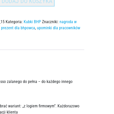
DODAJ DO KOSZYKA
_15
Kategoria:
Kubki BHP
Znaczniki:
nagroda w
,
prezent dla bhpowca
,
upominki dla pracowników
esso zalanego do pełna – do każdego innego
)
rać wariant: „z logiem firmowym”. Każdorazowo
cji klienta