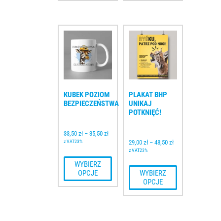
KUBEK POZIOM 
PLAKAT BHP 
BEZPIECZEŃSTWA
UNIKAJ 
POTKNIĘĆ!
33,50 
zł
–
35,50 
zł
z VAT23%
29,00 
zł
–
48,50 
zł
z VAT23%
 WYBIERZ 
OPCJE
 WYBIERZ 
OPCJE