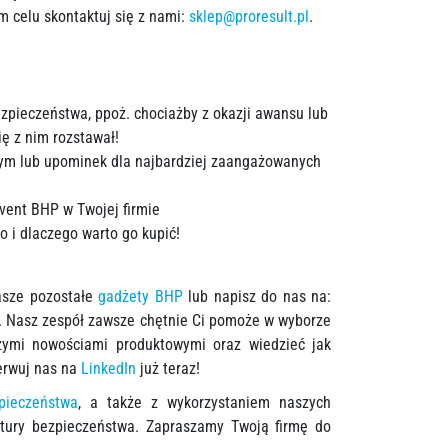
m celu skontaktuj się z nami:
sklep@proresult.pl
.
ezpieczeństwa, ppoż. chociażby z okazji awansu lub
ię z nim rozstawał!
zym lub upominek dla najbardziej zaangażowanych
vent BHP w Twojej firmie
o i dlaczego warto go kupić!
asze pozostałe
gadżety BHP
lub napisz do nas na:
. Nasz zespół zawsze chętnie Ci pomoże w wyborze
szymi nowościami produktowymi oraz wiedzieć jak
erwuj nas na
LinkedIn
już teraz!
pieczeństwa
, a także z wykorzystaniem naszych
ltury bezpieczeństwa. Zapraszamy Twoją firmę do