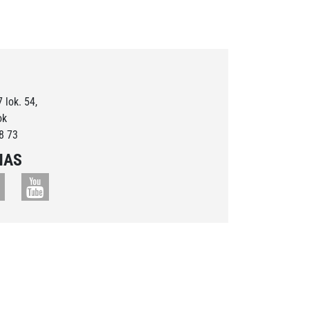
 lok. 54,
ok
8 73
NAS