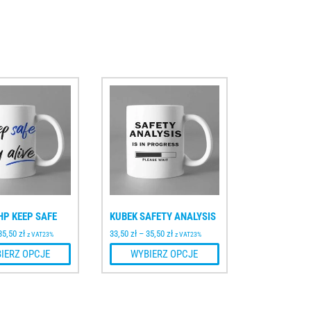
HP KEEP SAFE
KUBEK SAFETY ANALYSIS
35,50
zł
33,50
zł
–
35,50
zł
z VAT23%
z VAT23%
IERZ OPCJE
WYBIERZ OPCJE