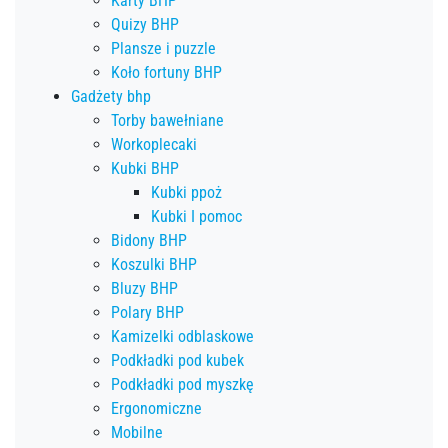
Karty BHP
Quizy BHP
Plansze i puzzle
Koło fortuny BHP
Gadżety bhp
Torby bawełniane
Workoplecaki
Kubki BHP
Kubki ppoż
Kubki I pomoc
Bidony BHP
Koszulki BHP
Bluzy BHP
Polary BHP
Kamizelki odblaskowe
Podkładki pod kubek
Podkładki pod myszkę
Ergonomiczne
Mobilne