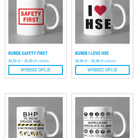
KUBEK SAFETY FIRST
KUBEK I LOVE HSE
33,50
zł
–
35,50
zł
33,50
zł
–
35,50
zł
z VAT23%
z VAT23%
WYBIERZ OPCJE
WYBIERZ OPCJE