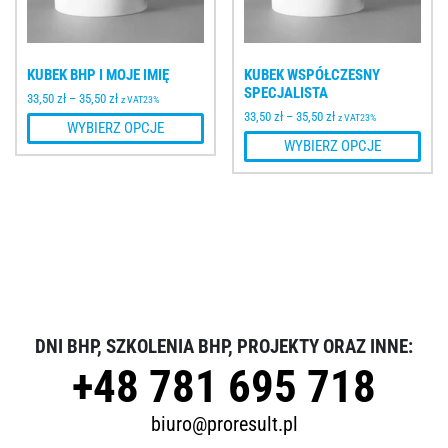
KUBEK BHP I MOJE IMIĘ
KUBEK WSPÓŁCZESNY
SPECJALISTA
33,50
zł
–
35,50
zł
z VAT23%
33,50
zł
–
35,50
zł
z VAT23%
WYBIERZ OPCJE
WYBIERZ OPCJE
DNI BHP, SZKOLENIA BHP, PROJEKTY ORAZ INNE:
+48 781 695 718
biuro@proresult.pl