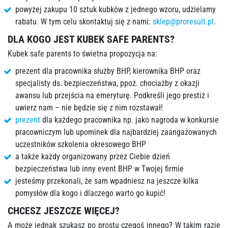
powyżej zakupu 10 sztuk kubków z jednego wzoru, udzielamy
rabatu. W tym celu skontaktuj się z nami:
sklep@proresult.pl
.
DLA KOGO JEST KUBEK SAFE PARENTS?
Kubek safe parents to świetna propozycja na:
prezent dla pracownika służby BHP, kierownika BHP oraz
specjalisty ds. bezpieczeństwa, ppoż. chociażby z okazji
awansu lub przejścia na emeryturę. Podkreśli jego prestiż i
uwierz nam – nie będzie się z nim rozstawał!
prezent
dla każdego pracownika np. jako nagroda w konkursie
pracowniczym lub upominek dla najbardziej zaangażowanych
uczestników szkolenia okresowego BHP
a także każdy organizowany przez Ciebie dzień
bezpieczeństwa lub inny event BHP w Twojej firmie
jesteśmy przekonali, że sam wpadniesz na jeszcze kilka
pomysłów dla kogo i dlaczego warto go kupić!
CHCESZ JESZCZE WIĘCEJ?
A może jednak szukasz po prostu czegoś innego? W takim razie