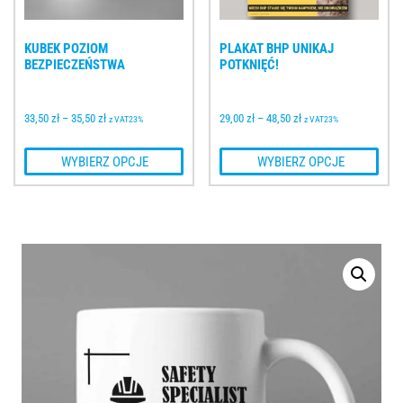
KUBEK POZIOM 
PLAKAT BHP UNIKAJ 
BEZPIECZEŃSTWA
POTKNIĘĆ!
33,50 
zł
–
35,50 
zł
29,00 
zł
–
48,50 
zł
z VAT23%
z VAT23%
 WYBIERZ OPCJE
 WYBIERZ OPCJE