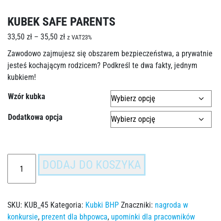
KUBEK SAFE PARENTS
33,50
zł
–
35,50
zł
z VAT23%
Zawodowo zajmujesz się obszarem bezpieczeństwa, a prywatnie
jesteś kochającym rodzicem? Podkreśl te dwa fakty, jednym
kubkiem!
Wzór kubka
Dodatkowa opcja
DODAJ DO KOSZYKA
SKU:
KUB_45
Kategoria:
Kubki BHP
Znaczniki:
nagroda w
konkursie
,
prezent dla bhpowca
,
upominki dla pracowników