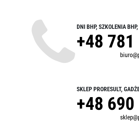
DNI BHP, SZKOLENIA BHP
+48 781
biuro@p
SKLEP PRORESULT, GADŻ
+48 690
sklep@p