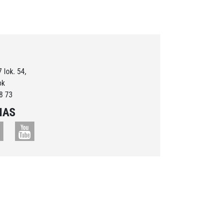
 lok. 54,
ok
8 73
NAS