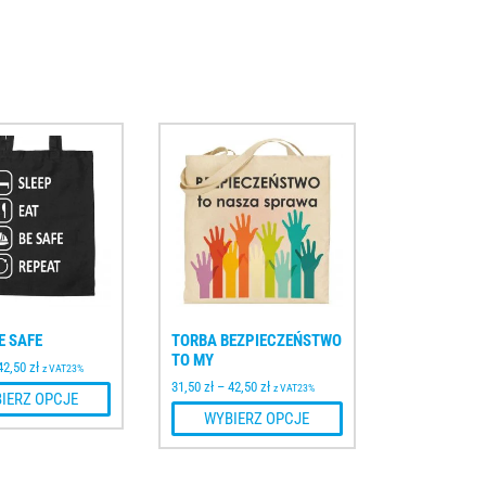
E SAFE
TORBA BEZPIECZEŃSTWO
TO MY
42,50
zł
z VAT23%
31,50
zł
–
42,50
zł
z VAT23%
IERZ OPCJE
WYBIERZ OPCJE