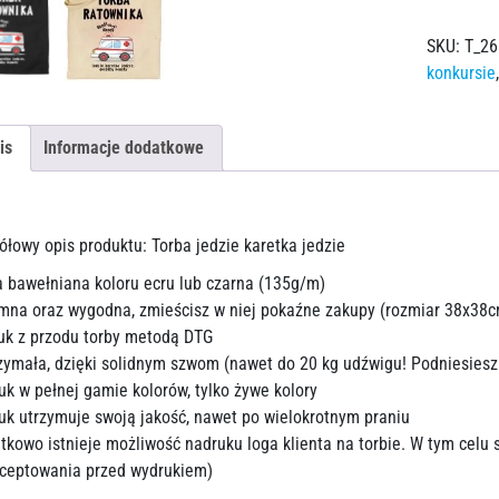
SKU:
T_26
konkursie
is
Informacje dodatkowe
ółowy opis produktu: Torba jedzie karetka jedzie
a bawełniana koloru ecru lub czarna (135g/m)
mna oraz wygodna, zmieścisz w niej pokaźne zakupy (rozmiar 38x38c
uk z przodu torby metodą DTG
zymała, dzięki solidnym szwom (nawet do 20 kg udźwigu! Podniesiesz 
uk w pełnej gamie kolorów, tylko żywe kolory
uk utrzymuje swoją jakość, nawet po wielokrotnym praniu
tkowo istnieje możliwość nadruku loga klienta na torbie. W tym celu 
ceptowania przed wydrukiem)