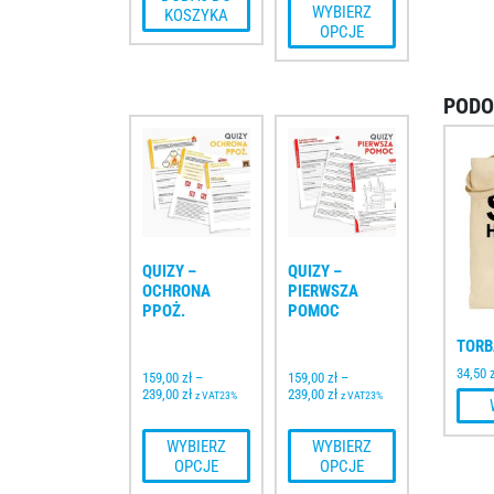
 WYBIERZ 
KOSZYKA
OPCJE
PODO
QUIZY – 
QUIZY – 
OCHRONA 
PIERWSZA 
PPOŻ.
POMOC
TORB
34,50
159,00 
zł
–
159,00 
zł
–
239,00 
zł
239,00 
zł
z VAT23%
z VAT23%
 WYBIERZ 
 WYBIERZ 
OPCJE
OPCJE