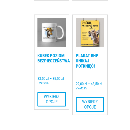
KUBEK POZIOM 
PLAKAT BHP 
BEZPIECZEŃSTWA
UNIKAJ 
POTKNIĘĆ!
33,50 
zł
–
35,50 
zł
z VAT23%
29,00 
zł
–
48,50 
zł
z VAT23%
 WYBIERZ 
OPCJE
 WYBIERZ 
OPCJE