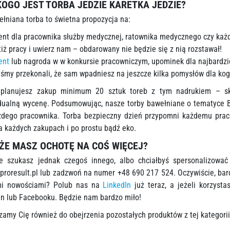
KOGO JEST TORBA JEDZIE KARETKA JEDZIE?
ełniana torba to świetna propozycja na:
ent dla pracownika służby medycznej, ratownika medycznego czy każd
tiż pracy i uwierz nam – obdarowany nie będzie się z nią rozstawał!
ent
lub nagroda w w konkursie pracowniczym, upominek dla najbardzi
eśmy przekonali, że sam wpadniesz na jeszcze kilka pomysłów dla kogo
 planujesz zakup minimum 20 sztuk toreb z tym nadrukiem – sk
dualną wycenę. Podsumowując, nasze torby bawełniane o tematyce B
żdego pracownika. Torba bezpieczny dzień przypomni każdemu praco
a każdych zakupach i po prostu bądź eko.
ŻE MASZ OCHOTĘ NA COŚ WIĘCEJ?
 szukasz jednak czegoś innego, albo chciałbyś spersonalizować
proresult.pl
lub zadzwoń na numer +48 690 217 524. Oczywiście, bar
mi nowościami? Polub nas na
LinkedIn
już teraz, a jeżeli korzys
In lub Facebooku. Będzie nam bardzo miło!
zamy Cię również do obejrzenia pozostałych produktów z tej kategori