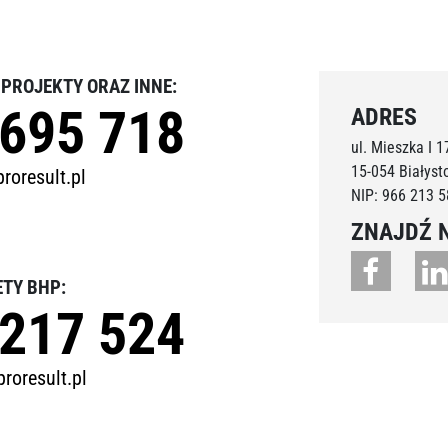
, PROJEKTY ORAZ INNE:
 695 718
ADRES
ul. Mieszka I 17
15-054 Białyst
roresult.pl
NIP: 966 213 5
ZNAJDŹ 
ETY BHP:
 217 524
roresult.pl