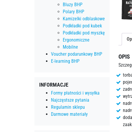
Bluzy BHP
Polary BHP
Kamizelki odblaskowe
Podkładki pod kubek
Podkładki pod myszkę
Op
Ergonomiczne
Mobilne
Voucher podarunkowy BHP
OPIS
E-learning BHP
Szczeg
torb
poje
INFORMACJE
zadr
Formy płatności i wysyłka
wytr
Najczęstsze pytania
nadr
Regulamin sklepu
nadr
Darmowe materiały
doda
zaak