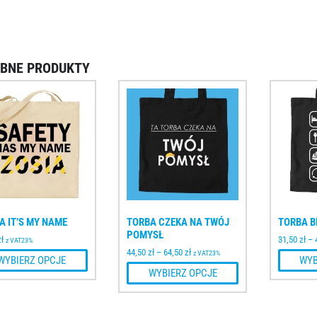
BNE PRODUKTY
A IT’S MY NAME
TORBA CZEKA NA TWÓJ
TORBA B
POMYSŁ
zł
31,50
zł
–
z VAT23%
44,50
zł
–
64,50
zł
z VAT23%
WYBIERZ OPCJE
WYB
WYBIERZ OPCJE