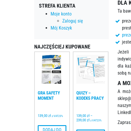
DLA 
STREFA KLIENTA
Ta baw
Moje konto
prez
Zaloguj się
pres
Mój Koszyk
prez
jest
NAJCZĘŚCIEJ KUPOWANE
Jeżeli
indywi
dla ka
sobą n
A MO
A może
GRA SAFETY 
QUIZY – 
sklep@
MOMENT
KODEKS PRACY
naszy
Linked
139,00 
zł
139,00 
zł
–
z VAT23%
239,00 
zł
z VAT23%
Zapras
 DODAJ DO 