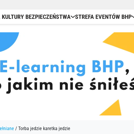
 KULTURY BEZPIECZEŃSTWA
STREFA EVENTÓW BHP
Kubki BHP
Bezpieczeństwo behawioral
Dni kultury bezpieczeństwa
Work
Kamizelki odblaskowe
Webinary bhp online
Grywalizacja BHP
Podk
Podkładki pod kubek
E-learning BHP
Szkolenia operatorów wózk
E-le
Torby bawełniane
ełniane
/ Torba jedzie karetka jedzie