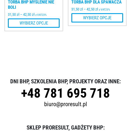
TORBA BHP MYŚLENIE NIE
TORBA BHP DLA SPAWACZA
BOLI
31,50
zł
–
42,50
zł
z VAT23%
31,50
zł
–
42,50
zł
z VAT23%
WYBIERZ OPCJE
WYBIERZ OPCJE
DNI BHP, SZKOLENIA BHP, PROJEKTY ORAZ INNE:
+48 781 695 718
biuro@proresult.pl
SKLEP PRORESULT, GADŻETY BHP: