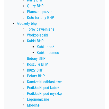
Karty BHP
Quizy BHP
Plansze i puzzle
Koło fortuny BHP
Gadżety bhp
Torby bawełniane
Workoplecaki
Kubki BHP
Kubki ppoż
Kubki I pomoc
Bidony BHP
Koszulki BHP
Bluzy BHP
Polary BHP
Kamizelki odblaskowe
Podkładki pod kubek
Podkładki pod myszkę
Ergonomiczne
Mobilne