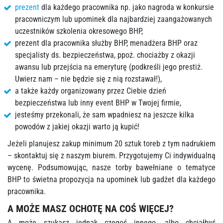
prezent
dla każdego pracownika np. jako nagroda w konkursie
pracowniczym lub upominek dla najbardziej zaangażowanych
uczestników szkolenia okresowego BHP,
prezent dla pracownika służby BHP, menadżera BHP oraz
specjalisty ds. bezpieczeństwa, ppoż. chociażby z okazji
awansu lub przejścia na emeryturę (podkreśli jego prestiż.
Uwierz nam – nie będzie się z nią rozstawał!),
a także każdy organizowany przez Ciebie dzień
bezpieczeństwa lub inny event BHP w Twojej firmie,
jesteśmy przekonali, że sam wpadniesz na jeszcze kilka
powodów z jakiej okazji warto ją kupić!
Jeżeli planujesz zakup minimum 20 sztuk toreb z tym nadrukiem
– skontaktuj się z naszym biurem. Przygotujemy Ci indywidualną
wycenę. Podsumowując, nasze torby bawełniane o tematyce
BHP to świetna propozycja na upominek lub gadżet dla każdego
pracownika.
A MOŻE MASZ OCHOTĘ NA COŚ WIĘCEJ?
A może szukasz jednak czegoś innego, albo chciałbyś