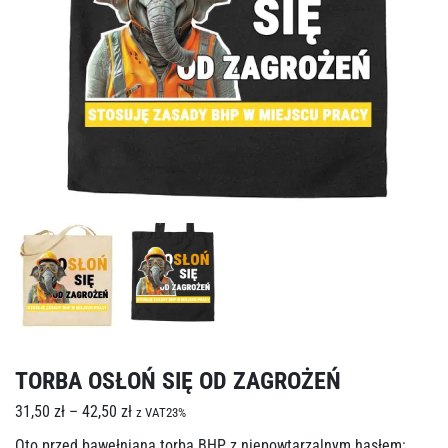
TORBA OSŁOŃ SIĘ OD ZAGROŻEŃ
31,50
zł
–
42,50
zł
z VAT23%
Oto przed bawełniana torba BHP z niepowtarzalnym hasłem: