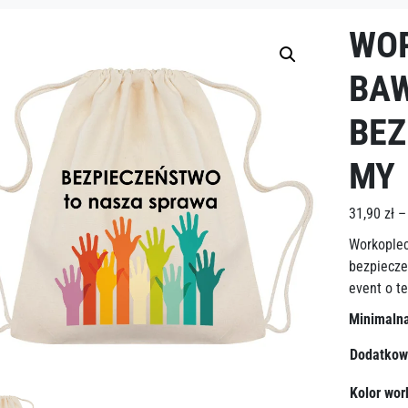
WO
BA
BEZ
MY
31,90
zł
–
Workoplec
bezpiecze
event o t
Minimalna
Dodatkow
Kolor wor