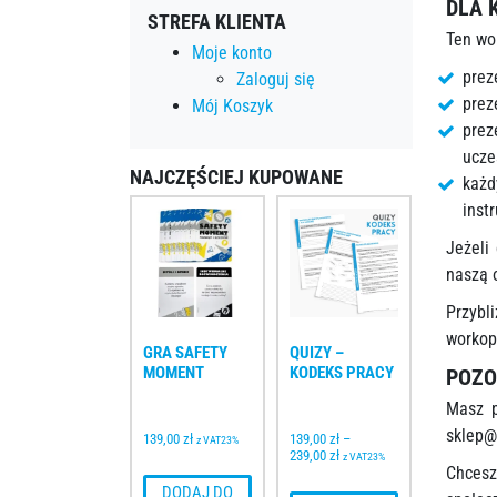
DLA 
STREFA KLIENTA
Ten wo
Moje konto
prez
Zaloguj się
prez
Mój Koszyk
prez
ucze
NAJCZĘŚCIEJ KUPOWANE
każd
inst
Jeżeli
naszą 
Przybl
workop
GRA SAFETY 
QUIZY – 
MOMENT
KODEKS PRACY
POZO
Masz p
sklep@
139,00 
zł
139,00 
zł
–
z VAT23%
239,00 
zł
z VAT23%
Chces
 DODAJ DO 