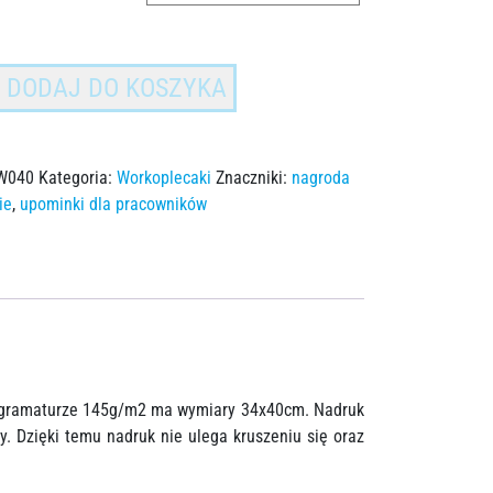
DODAJ DO KOSZYKA
W040
Kategoria:
Workoplecaki
Znaczniki:
nagroda
ie
,
upominki dla pracowników
o gramaturze 145g/m2 ma wymiary 34x40cm. Nadruk
. Dzięki temu nadruk nie ulega kruszeniu się oraz