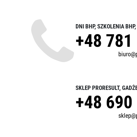
DNI BHP, SZKOLENIA BHP
+48 781
biuro@p
SKLEP PRORESULT, GADŻ
+48 690
sklep@p