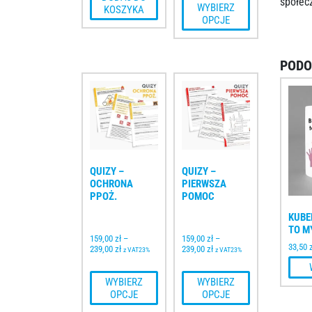
społe
 WYBIERZ 
KOSZYKA
OPCJE
PODO
QUIZY – 
QUIZY – 
OCHRONA 
PIERWSZA 
PPOŻ.
POMOC
KUBE
TO M
159,00 
zł
–
159,00 
zł
–
33,50
239,00 
zł
239,00 
zł
z VAT23%
z VAT23%
 WYBIERZ 
 WYBIERZ 
OPCJE
OPCJE