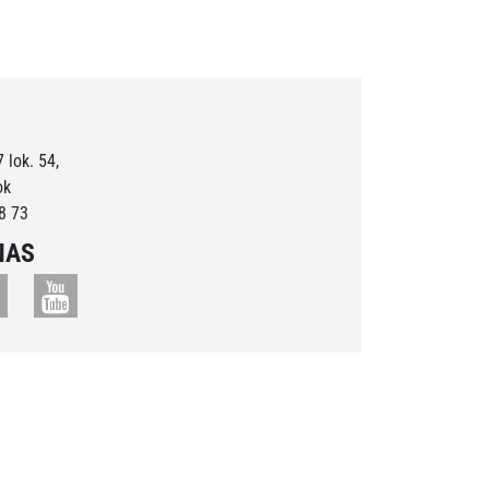
 lok. 54,
ok
8 73
NAS