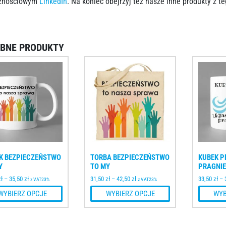
cznościowym
LinkedIn
. Na koniec obejrzyj też nasze inne produkty z t
BNE PRODUKTY
K BEZPIECZEŃSTWO
TORBA BEZPIECZEŃSTWO
KUBEK P
Y
TO MY
PRAGNIE
zł
–
35,50
zł
31,50
zł
–
42,50
zł
33,50
zł
–
z VAT23%
z VAT23%
WYBIERZ OPCJE
WYBIERZ OPCJE
WYB