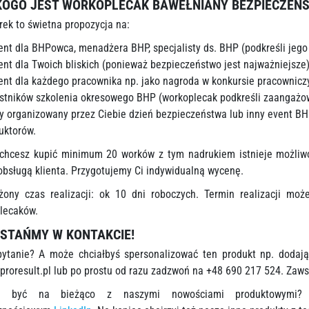
KOGO JEST
WORKOPLECAK BAWEŁNIANY BEZPIECZEŃ
rek to świetna propozycja na:
ent dla BHPowca, menadżera BHP, specjalisty ds. BHP (podkreśli jego p
ent dla Twoich bliskich (ponieważ bezpieczeństwo jest najważniejsze
ent dla każdego pracownika np. jako nagroda w konkursie pracownic
stników szkolenia okresowego BHP (workoplecak podkreśli zaangażow
y organizowany przez Ciebie dzień bezpieczeństwa lub inny event BHP 
ruktorów.
 chcesz kupić minimum 20 worków z tym nadrukiem istnieje możliwo
obsługą klienta. Przygotujemy Ci indywidualną wycenę.
iżony czas realizacji: ok 10 dni roboczych. Termin realizacji mo
lecaków.
STAŃMY W KONTAKCIE!
ytanie? A może chciałbyś spersonalizować ten produkt np. dodają
proresult.pl
lub po prostu od razu zadzwoń na +48 690 217 524. Zaw
z być na bieżąco z naszymi nowościami produktowymi?