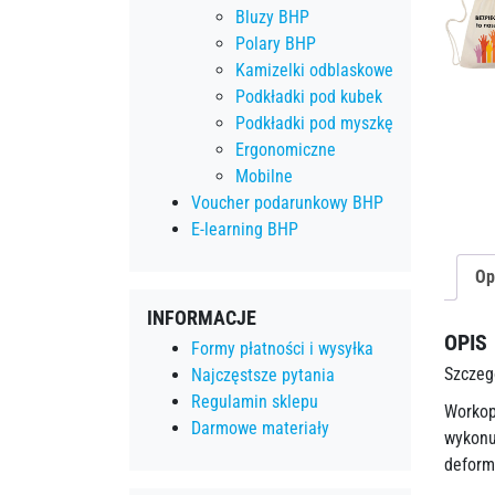
Bluzy BHP
Polary BHP
Kamizelki odblaskowe
Podkładki pod kubek
Podkładki pod myszkę
Ergonomiczne
Mobilne
Voucher podarunkowy BHP
E-learning BHP
Op
INFORMACJE
OPIS
Formy płatności i wysyłka
Szczeg
Najczęstsze pytania
Regulamin sklepu
Workop
Darmowe materiały
wykonu
deform