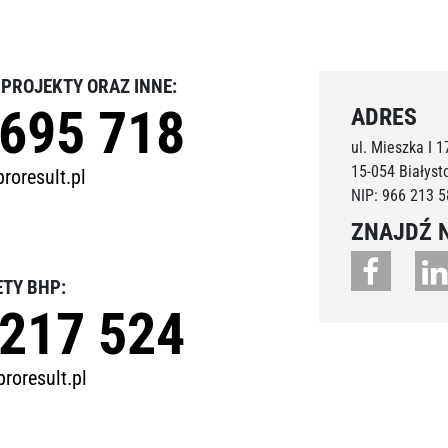
, PROJEKTY ORAZ INNE:
 695 718
ADRES
ul. Mieszka I 17
15-054 Białyst
roresult.pl
NIP: 966 213 5
ZNAJDŹ 
ETY BHP:
 217 524
roresult.pl