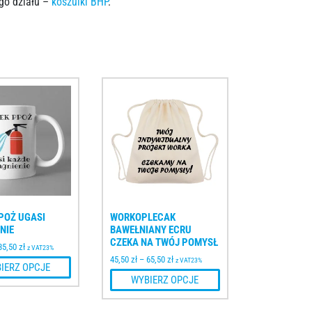
ego działu –
koszulki BHP
.
POŻ UGASI
WORKOPLECAK
NIE
BAWEŁNIANY ECRU
CZEKA NA TWÓJ POMYSŁ
35,50
zł
z VAT23%
45,50
zł
–
65,50
zł
z VAT23%
IERZ OPCJE
WYBIERZ OPCJE