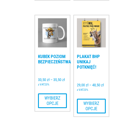
KUBEK POZIOM 
PLAKAT BHP 
BEZPIECZEŃSTWA
UNIKAJ 
POTKNIĘĆ!
33,50 
zł
–
35,50 
zł
z VAT23%
29,00 
zł
–
48,50 
zł
z VAT23%
 WYBIERZ 
OPCJE
 WYBIERZ 
OPCJE