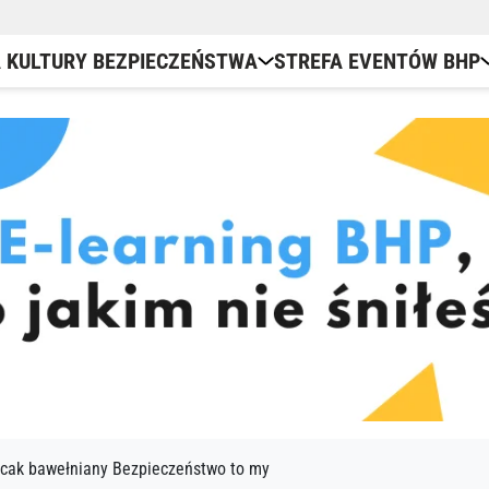
 KULTURY BEZPIECZEŃSTWA
STREFA EVENTÓW BHP
Kubki BHP
Bezpieczeństwo behawioral
Dni kultury bezpieczeństwa
Work
Kamizelki odblaskowe
Webinary bhp online
Grywalizacja BHP
Podk
Podkładki pod kubek
E-learning BHP
Szkolenia operatorów wózk
E-le
Torby bawełniane
cak bawełniany Bezpieczeństwo to my