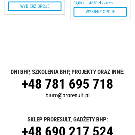
31,50
zł
–
42,50
zł
z VAT23%
WYBIERZ OPCJE
WYBIERZ OPCJE
DNI BHP, SZKOLENIA BHP, PROJEKTY ORAZ INNE:
+48 781 695 718
biuro@proresult.pl
SKLEP PRORESULT, GADŻETY BHP:
+48 690 217 524