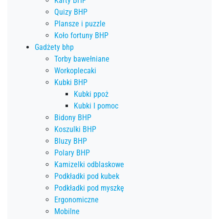
Karty BHP
Quizy BHP
Plansze i puzzle
Koło fortuny BHP
Gadżety bhp
Torby bawełniane
Workoplecaki
Kubki BHP
Kubki ppoż
Kubki I pomoc
Bidony BHP
Koszulki BHP
Bluzy BHP
Polary BHP
Kamizelki odblaskowe
Podkładki pod kubek
Podkładki pod myszkę
Ergonomiczne
Mobilne