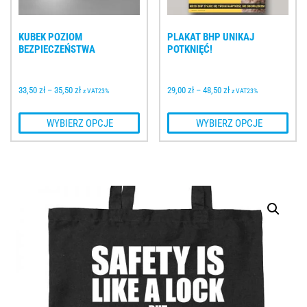
KUBEK POZIOM 
PLAKAT BHP UNIKAJ 
BEZPIECZEŃSTWA
POTKNIĘĆ!
33,50 
zł
–
35,50 
zł
29,00 
zł
–
48,50 
zł
z VAT23%
z VAT23%
 WYBIERZ OPCJE
 WYBIERZ OPCJE