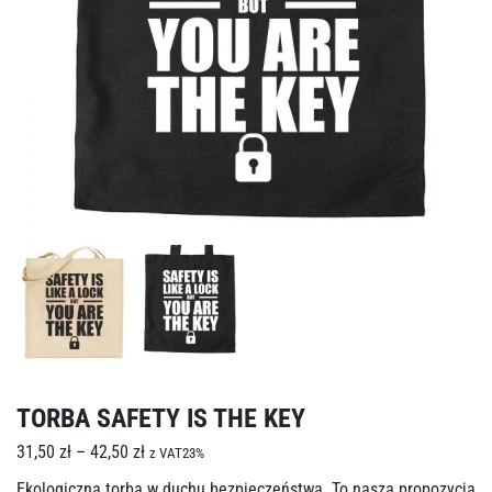
TORBA SAFETY IS THE KEY
31,50
zł
–
42,50
zł
z VAT23%
Ekologiczna torba w duchu bezpieczeństwa. To nasza propozycja