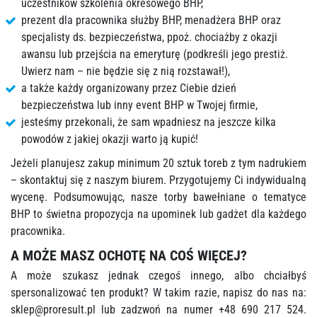
uczestników szkolenia okresowego BHP,
prezent dla pracownika służby BHP, menadżera BHP oraz
specjalisty ds. bezpieczeństwa, ppoż. chociażby z okazji
awansu lub przejścia na emeryturę (podkreśli jego prestiż.
Uwierz nam – nie będzie się z nią rozstawał!),
a także każdy organizowany przez Ciebie dzień
bezpieczeństwa lub inny event BHP w Twojej firmie,
jesteśmy przekonali, że sam wpadniesz na jeszcze kilka
powodów z jakiej okazji warto ją kupić!
Jeżeli planujesz zakup minimum 20 sztuk toreb z tym nadrukiem
– skontaktuj się z naszym biurem. Przygotujemy Ci indywidualną
wycenę. Podsumowując, nasze torby bawełniane o tematyce
BHP to świetna propozycja na upominek lub gadżet dla każdego
pracownika.
A MOŻE MASZ OCHOTĘ NA COŚ WIĘCEJ?
A może szukasz jednak czegoś innego, albo chciałbyś
spersonalizować ten produkt? W takim razie, napisz do nas na:
sklep@proresult.pl
lub zadzwoń na numer +48 690 217 524.