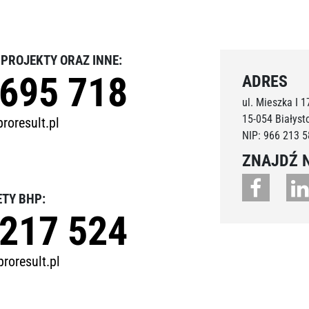
, PROJEKTY ORAZ INNE:
 695 718
ADRES
ul. Mieszka I 17
15-054 Białyst
roresult.pl
NIP: 966 213 5
ZNAJDŹ 
ETY BHP:
 217 524
roresult.pl