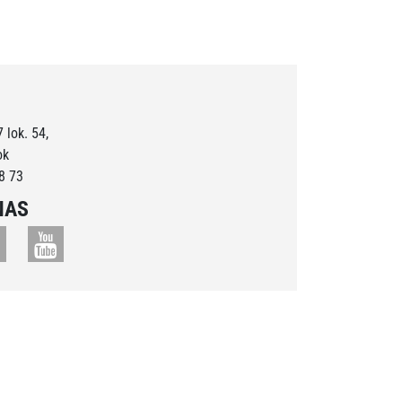
 lok. 54,
ok
8 73
NAS