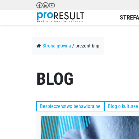
STREFA
Strona główna
/
prezent bhp
Szkolenia o kulturze bezpieczeństwa
Dni bezpieczeństwa
Plakaty BHP
Diagnoza kultury bezpieczeństwa
Dni zdrowia w firmie
Gry BHP
Szkolenia BHP
Ergonomia pracy
Koszulki BHP
BLOG
Bluzy BHP
Bezpieczeństwo behawioralne
Blog o kulturz