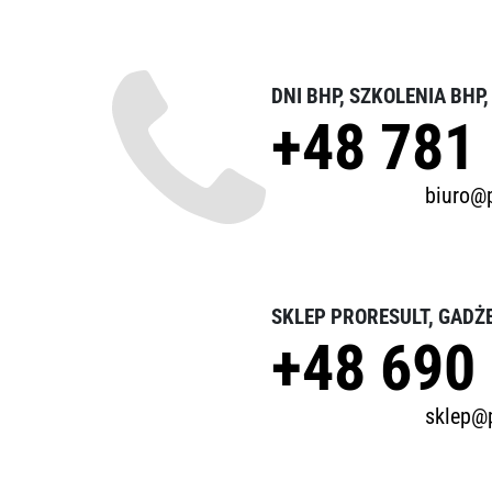
DNI BHP, SZKOLENIA BHP
+48 781
biuro@p
SKLEP PRORESULT, GADŻ
+48 690
sklep@p